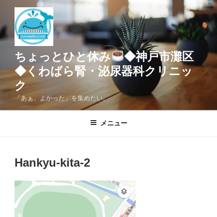
コ
ン
テ
ン
ツ
ちょっとひと休み
◆神戸市灘区
へ
◆くわばら腎・泌尿器科クリニッ
ス
ク
キ
ッ
「あぁ、よかった」を集めたい。
プ
メニュー
Hankyu-kita-2