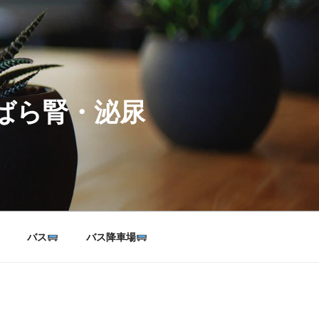
ばら腎・泌尿
バス
バス降車場