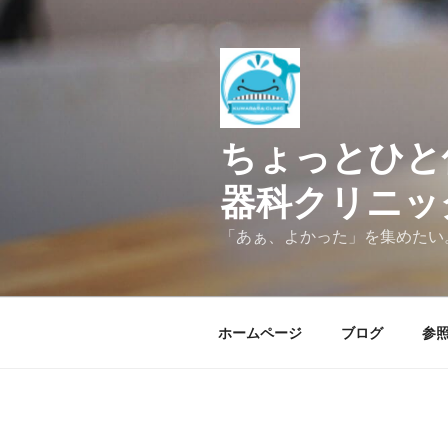
コ
ン
テ
ン
ツ
へ
ちょっとひと
ス
キ
器科クリニッ
ッ
プ
「あぁ、よかった」を集めたい
ホームページ
ブログ
参照