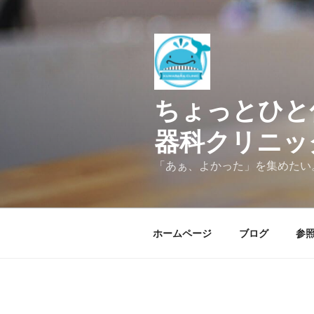
コ
ン
テ
ン
ツ
へ
ちょっとひと
ス
キ
器科クリニッ
ッ
プ
「あぁ、よかった」を集めたい
ホームページ
ブログ
参照