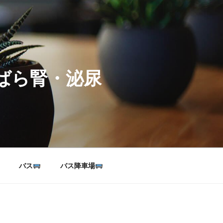
ばら腎・泌尿
バス
バス降車場