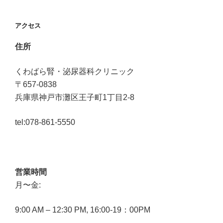
ビ
ゲ
アクセス
ー
住所
シ
くわばら腎・泌尿器科クリニック
〒657-0838
ョ
兵庫県神戸市灘区王子町1丁目2-8
ン
tel:078-861-5550
営業時間
月〜金:
9:00 AM – 12:30 PM, 16:00-19：00PM