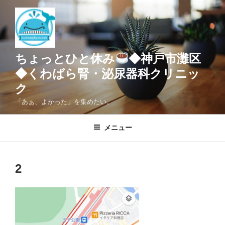
コ
ン
テ
ン
ツ
ちょっとひと休み
◆神戸市灘区
へ
◆くわばら腎・泌尿器科クリニッ
ス
ク
キ
ッ
「あぁ、よかった」を集めたい。
プ
メニュー
2