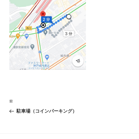
投
前
前
の
稿
駐車場（コインパーキング）
投
稿
ナ