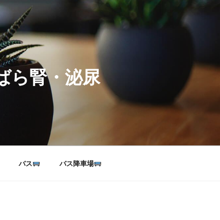
ばら腎・泌尿
バス
バス降車場