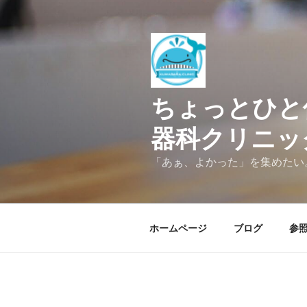
コ
ン
テ
ン
ツ
へ
ちょっとひと
ス
キ
器科クリニッ
ッ
プ
「あぁ、よかった」を集めたい
ホームページ
ブログ
参照