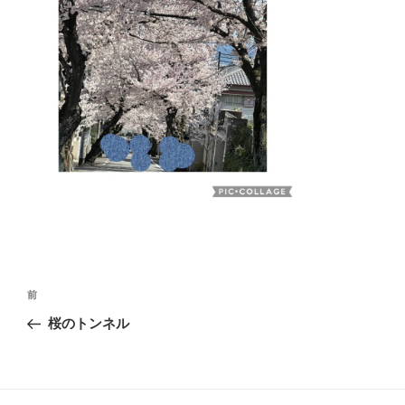
投
前
前
の
稿
桜のトンネル
投
稿
ナ