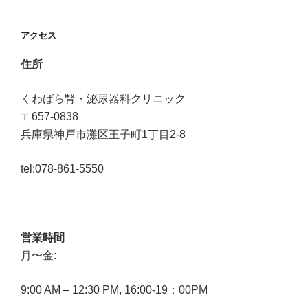
ビ
ゲ
アクセス
ー
住所
シ
くわばら腎・泌尿器科クリニック
〒657-0838
ョ
兵庫県神戸市灘区王子町1丁目2-8
ン
tel:078-861-5550
営業時間
月〜金:
9:00 AM – 12:30 PM, 16:00-19：00PM