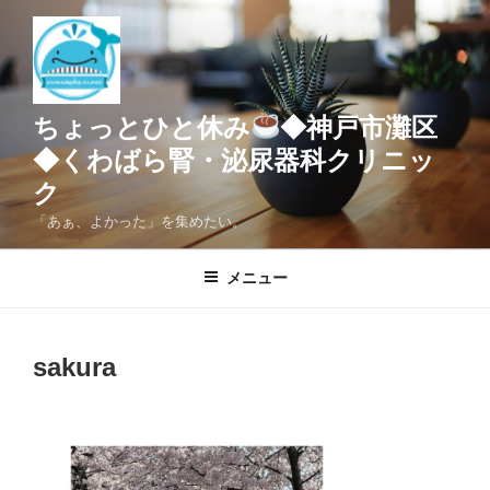
コ
ン
テ
ン
ツ
ちょっとひと休み
◆神戸市灘区
へ
◆くわばら腎・泌尿器科クリニッ
ス
ク
キ
ッ
「あぁ、よかった」を集めたい。
プ
メニュー
sakura