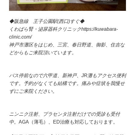
◆阪急線 王子公園駅(西口)すぐ◆
くわばら腎・泌尿器科クリニックhttps://kuwabara-
clinic.com/
神戸市灘区をはじめ、三宮、春日野道、御影、住吉な
どからもご来院頂いています。
バス停前なので六甲道、新神戸、JR灘もアクセス便利
です。予約がなくても結構です。痛みや症状を我慢せ
ずにご来院ください。
ニンニク注射、プラセンタ注射だけでの受診も受付
中。
AGA（薄毛）、ED治療も対応しております。