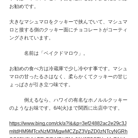
お勧めです。
大きなマシュマロをクッキーで挟んでいて、マシュマ
ロと接する側のクッキー面にチョコレートがコーティ
ングされています。
名前は「ベイクドマロウ」。
お勧めの食べ方は冷蔵庫で少し冷やす事です。マシュ
マロの甘ったるさはなく、柔らかくてクッキーの甘じ
ょっぱさが引き立つ味です。
例えるなら、ハワイの有名なホノルルクッキー
のようなお味です。6/4(火)まで関西に出店中です。
https://www.bing.com/ck/a?!&&p=3ef24882ac2e29c3J
mltdHM9MTcxNzM3MjgwMCZpZ3VpZD0zNTcyNGRh