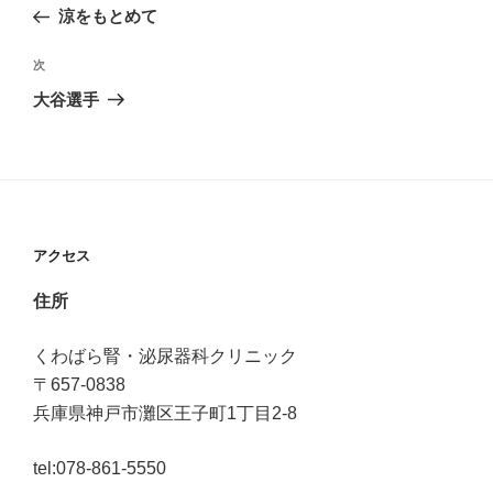
の
稿
涼をもとめて
投
稿
ナ
次
次
の
大谷選手
ビ
投
稿
ゲ
ー
アクセス
シ
住所
ョ
ン
くわばら腎・泌尿器科クリニック
〒657-0838
兵庫県神戸市灘区王子町1丁目2-8
tel:078-861-5550