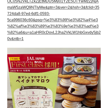
OC05N2VkLTZkZjEtMDU5My01Y2E5OTYwMzZjNjA
maW5zaWQ9NTIyMw&ptn=3&ver=2&hsh=3&fclid=35
724da8-97ed-6df1-0593-
5ca996036c60&psq=%e3%83%99%e3%82%a4%e3
%82%af%e3%83%89%e3%83%9e%e3%83%ad%e3
%82%a6&u=a1aHR0cDovL2Jha2VkLW1hbGxvdy5jb2
0v&ntb=1