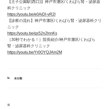
【王子公園駅(西口)】神戸市灘区/くわばら腎・泌尿器
科クリニック
https://youtu.be/e0AiDl-vR2I
【診察の流れ】神戸市灘区/くわばら腎・泌尿器科クリ
ニック
https://youtu.be/qs52n2lnnKs
［30秒でわかる！］院長紹介/神戸市灘区/くわばら
腎・泌尿器科クリニック
https://youtu.be/Yr0OYQJAm2M
カ
未分類
テ
ゴ
リ
ー
投
前
前