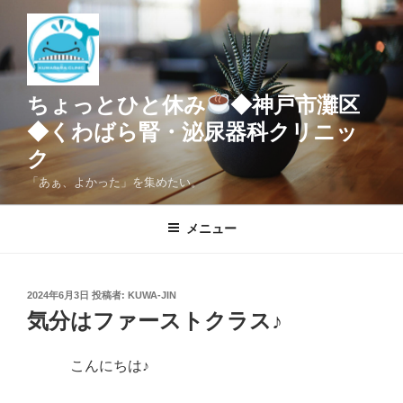
コ
ン
テ
ン
ツ
ちょっとひと休み
◆神戸市灘区
へ
◆くわばら腎・泌尿器科クリニッ
ス
ク
キ
ッ
「あぁ、よかった」を集めたい。
プ
メニュー
投
2024年6月3日
投稿者:
KUWA-JIN
稿
気分はファーストクラス♪
日:
こんにちは♪