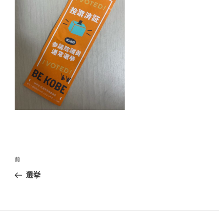
投
前
前
の
稿
選挙
投
稿
ナ