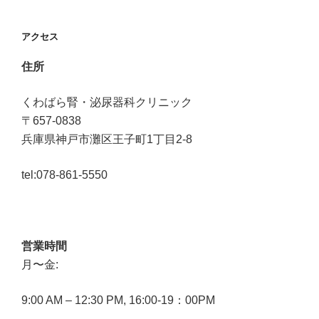
ビ
ゲ
アクセス
ー
住所
シ
くわばら腎・泌尿器科クリニック
〒657-0838
ョ
兵庫県神戸市灘区王子町1丁目2-8
ン
tel:078-861-5550
営業時間
月〜金:
9:00 AM – 12:30 PM, 16:00-19：00PM