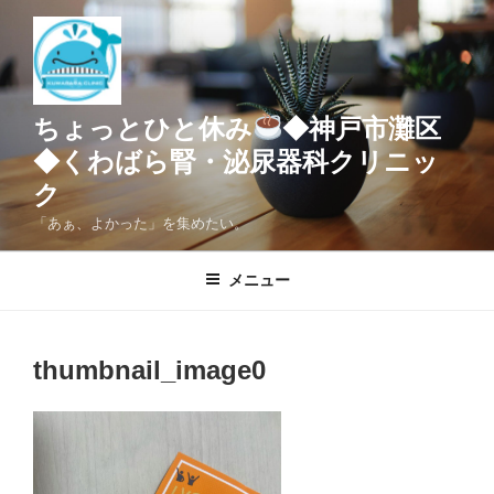
コ
ン
テ
ン
ツ
ちょっとひと休み
◆神戸市灘区
へ
◆くわばら腎・泌尿器科クリニッ
ス
ク
キ
ッ
「あぁ、よかった」を集めたい。
プ
メニュー
thumbnail_image0