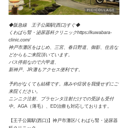
◆阪急線 王子公園駅(西口)すぐ◆
くわばら腎・泌尿器科クリニックhttps://kuwabara-
clinic.com/
神戸市灘区をはじめ、三宮、春日野道、御影、住吉な
どからもご来院頂いています。
バス停前なので六甲道、
新神戸、JR灘もアクセス便利です。
予約がなくても結構です。痛みや症状を我慢せずにご
来院ください。
ニンニク注射、プラセンタ注射だけでの受診も受付
中。
AGA（薄毛）、ED治療も対応しております。
【王子公園駅(西口)】神戸市灘区/くわばら腎・泌尿器
科クリニック