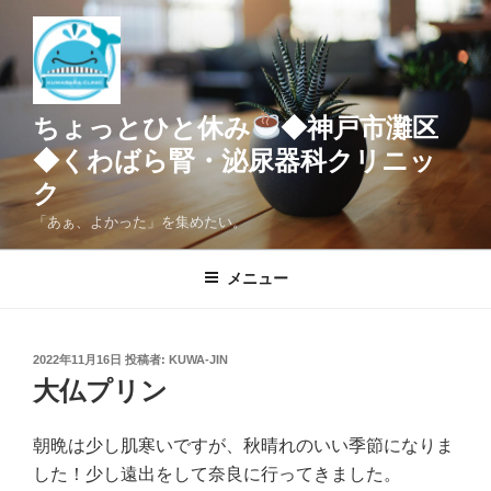
コ
ン
テ
ン
ツ
ちょっとひと休み
◆神戸市灘区
へ
◆くわばら腎・泌尿器科クリニッ
ス
ク
キ
ッ
「あぁ、よかった」を集めたい。
プ
メニュー
投
2022年11月16日
投稿者:
KUWA-JIN
稿
大仏プリン
日:
朝晩は少し肌寒いですが、秋晴れのいい季節になりま
した！少し遠出をして奈良に行ってきました。