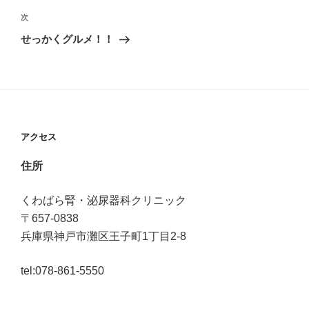
稿
ナ
次
次
の
せっかくグルメ！！
ビ
投
稿
ゲ
ー
アクセス
シ
住所
ョ
ン
くわばら腎・泌尿器科クリニック
〒657-0838
兵庫県神戸市灘区王子町1丁目2-8
tel:078-861-5550