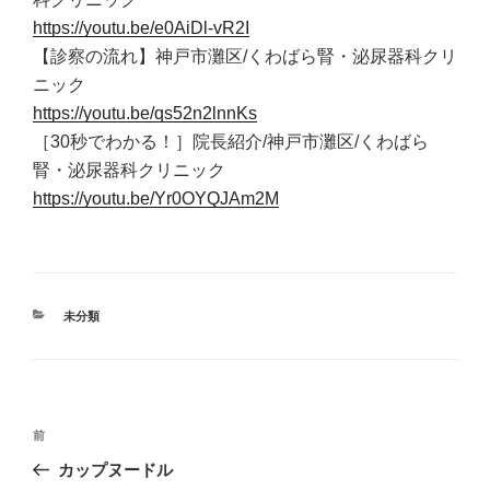
https://youtu.be/e0AiDl-vR2I
【診察の流れ】神戸市灘区/くわばら腎・泌尿器科クリ
ニック
https://youtu.be/qs52n2lnnKs
［30秒でわかる！］院長紹介/神戸市灘区/くわばら
腎・泌尿器科クリニック
https://youtu.be/Yr0OYQJAm2M
カ
未分類
テ
ゴ
リ
ー
投
前
前
の
稿
カップヌードル
投